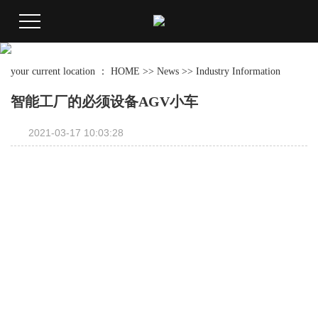
your current location ：
HOME
>>
News
>>
Industry Information
智能工厂的必须设备AGV小车
2021-03-17 10:03:28